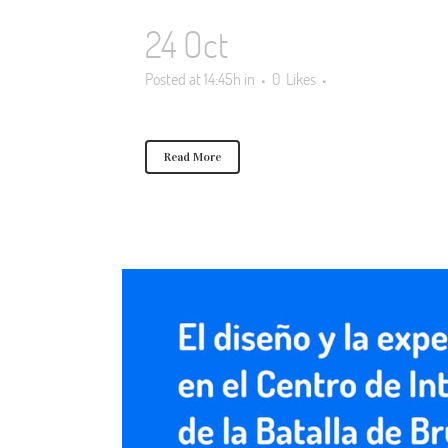
24 Oct
Posted at 14:45h
in
0
Likes
Read More