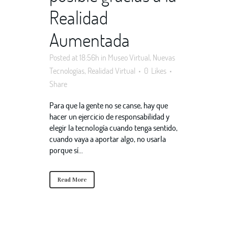
Realidad
Aumentada
Posted at 18:56h
in
Museo Virtual
,
Nuevas
Tecnologías
,
Realidad Virtual
0
Likes
Share
Para que la gente no se canse, hay que
hacer un ejercicio de responsabilidad y
elegir la tecnología cuando tenga sentido,
cuando vaya a aportar algo, no usarla
porque sí...
Read More