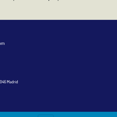
com
8046 Madrid