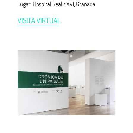
Lugar: Hospital Real s.XVI, Granada
VISITA VIRTUAL
̅ ̅ ̅ ̅ ̅ ̅ ̅ ̅ ̅ ̅ ̅ ̅ ̅ ̅ ̅ ̅ ̅ ̅ ̅ ̅ ̅ ̅ ̅ ̅ ̅ ̅ ̅ ̅ ̅ ̅ ̅ ̅ ̅